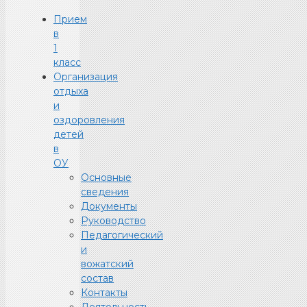
Прием
в
1
класс
Организация
отдыха
и
оздоровления
детей
в
ОУ
Основные
сведения
Документы
Руководство
Педагогический
и
вожатский
состав
Контакты
Деятельность