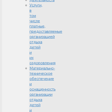
Услуги,
в
том
числе
платные,
предоставляемые
организацией
отдыха
детей
и
их
оздоровления
Материально-
техническое
обеспечение
и
оснащенность
организации
отдыха
детей
и