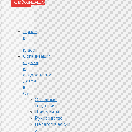
слабовидящих
Прием
в
1
класс
Организация
отдыха
и
оздоровления
детей
в
ОУ
Основные
сведения
Документы
Руководство
Педагогический
и