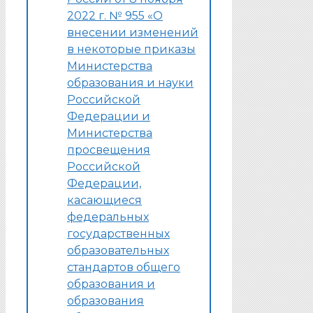
2022 г. № 955 «О
внесении изменений
в некоторые приказы
Министерства
образования и науки
Российской
Федерации и
Министерства
просвещения
Российской
Федерации,
касающиеся
федеральных
государственных
образовательных
стандартов общего
образования и
образования