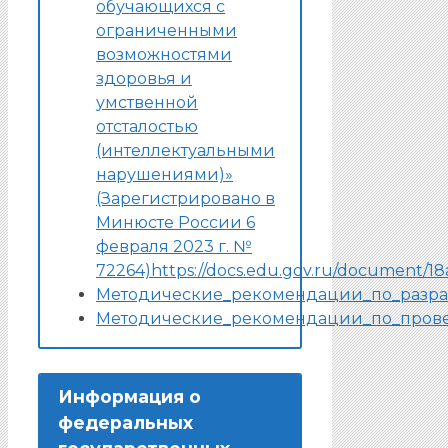
обучающихся с
ограниченными
возможностями
здоровья и
умственной
отсталостью
(интеллектуальными
нарушениями)»
(Зарегистрировано в
Минюсте России 6
февраля 2023 г. №
72264)https://docs.edu.gov.ru/document/
Методические_рекомендации_по_разра
Методические_рекомендации_по_пров
Информация о
федеральных