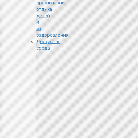
организации
отдыха
детей
и
их
оздоровления
Доступная
среда