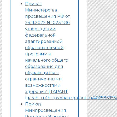
Приказ
Министерства
просвещения РФ от
24.11.2022 N 1023 "Об
утверждении
федеральной
адаптированной
образовательной
программы
начального общего
образования для
обучающихся с
ограниченными
возможностями
здоровья" | ГАРАНТ
(garant.ru)
https://base.garant.ru/40658695
Приказ
Минпросвещения
России от 8 ноября