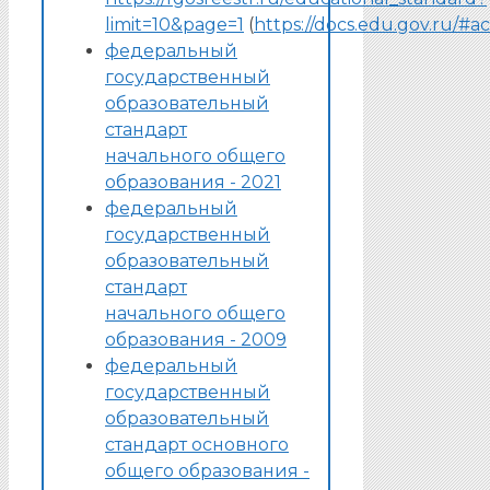
limit=10&page=1
(
https://docs.edu.gov.ru/#ac
федеральный
государственный
образовательный
стандарт
начального общего
образования - 2021
федеральный
государственный
образовательный
стандарт
начального общего
образования - 2009
федеральный
государственный
образовательный
стандарт основного
общего образования -