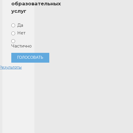
образовательных
услуг
Да
Нет
Частично
Результаты