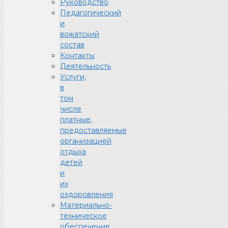
Руководство
Педагогический
и
вожатский
состав
Контакты
Деятельность
Услуги,
в
том
числе
платные,
предоставляемые
организацией
отдыха
детей
и
их
оздоровления
Материально-
техническое
обеспечение