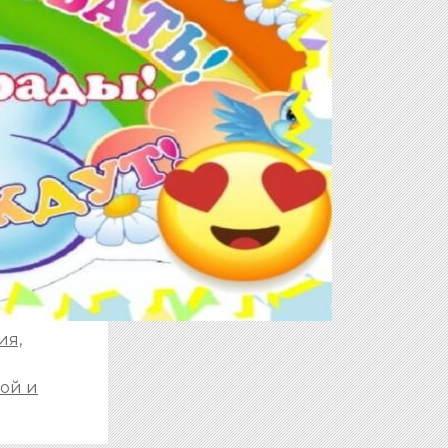
ия,
вой и